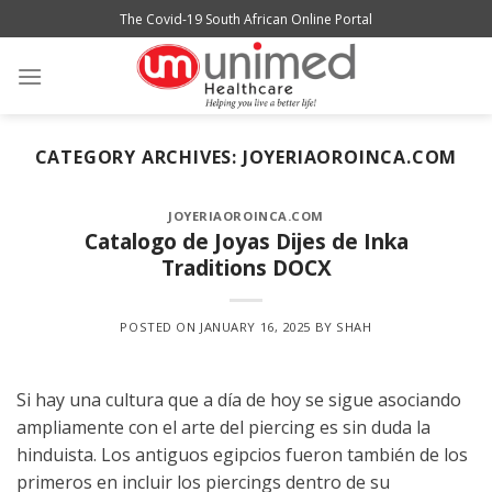
Skip
The Covid-19 South African Online Portal
to
content
CATEGORY ARCHIVES:
JOYERIAOROINCA.COM
JOYERIAOROINCA.COM
Catalogo de Joyas Dijes de Inka
Traditions DOCX
POSTED ON
JANUARY 16, 2025
BY
SHAH
Si hay una cultura que a día de hoy se sigue asociando
ampliamente con el arte del piercing es sin duda la
hinduista. Los antiguos egipcios fueron también de los
primeros en incluir los piercings dentro de su