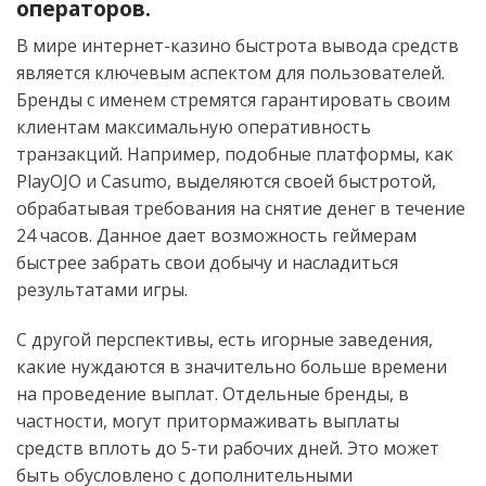
операторов.
В мире интернет-казино быстрота вывода средств
является ключевым аспектом для пользователей.
Бренды с именем стремятся гарантировать своим
клиентам максимальную оперативность
транзакций. Например, подобные платформы, как
PlayOJO и Casumo, выделяются своей быстротой,
обрабатывая требования на снятие денег в течение
24 часов. Данное дает возможность геймерам
быстрее забрать свои добычу и насладиться
результатами игры.
С другой перспективы, есть игорные заведения,
какие нуждаются в значительно больше времени
на проведение выплат. Отдельные бренды, в
частности, могут притормаживать выплаты
средств вплоть до 5-ти рабочих дней. Это может
быть обусловлено с дополнительными