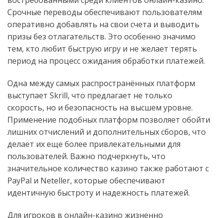
востребованными среди клиентов онлайн-казино.
Срочные переводы обеспечивают пользователям
оперативно добавлять на свои счета и выводить
призы без отлагательств. Это особенно значимо
тем, кто любит быструю игру и не желает терять
период на процесс ожидания обработки платежей.
Одна между самых распространённых платформ
выступает Skrill, что предлагает не только
скорость, но и безопасность на высшем уровне.
Применение подобных платформ позволяет обойти
лишних отчислений и дополнительных сборов, что
делает их еще более привлекательными для
пользователей. Важно подчеркнуть, что
значительное количество казино также работают с
PayPal и Neteller, которые обеспечивают
идентичную быстроту и надежность платежей.
Для игроков в онлайн-казино жизненно