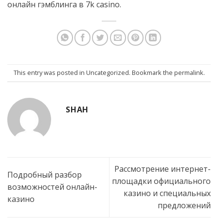
онлайн гэмблинга в 7k casino.
This entry was posted in
Uncategorized
. Bookmark the
permalink
.
SHAH
Рассмотрение интернет-
Подробный разбор
площадки официального
возможностей онлайн-
казино и специальных
казино
предложений