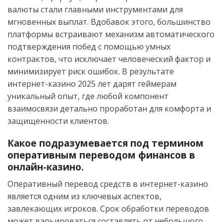
валюты стали главными инструментами для
мгновенных выплат. Вдобавок этого, большинство
платформы встраивают механизм автоматического
подтверждения побед с помощью умных
контрактов, что исключает человеческий фактор и
минимизирует риск ошибок. В результате
интернет-казино 2025 лет дарят геймерам
уникальный опыт, где любой компонент
взаимосвязи детально проработан для комфорта и
защищенности клиентов.
Какое подразумевается под термином
оперативным переводом финансов в
онлайн-казино.
Оперативный перевод средств в интернет-казино
является одним из ключевых аспектов,
завлекающих игроков. Срок обработки переводов
может варьироваться составлять от небольшого