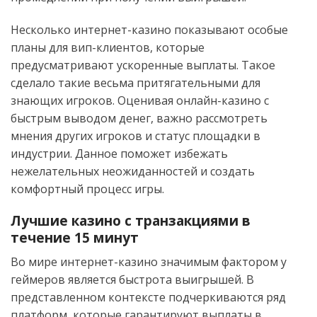
Несколько интернет-казино показывают особые
планы для вип-клиентов, которые
предусматривают ускоренные выплаты. Такое
сделало такие весьма притягательными для
знающих игроков. Оценивая онлайн-казино с
быстрым выводом денег, важно рассмотреть
мнения других игроков и статус площадки в
индустрии. Данное поможет избежать
нежелательных неожиданностей и создать
комфортный процесс игры.
Лучшие казино с транзакциями в
течение 15 минут
Во мире интернет-казино значимым фактором у
геймеров является быстрота выигрышей. В
представленном контексте подчеркиваются ряд
платформ, которые гарантируют выплаты в