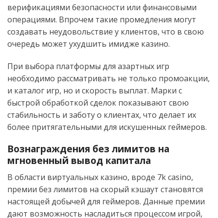
верификациями безопасности или финансовыми
операциями. Впрочем такие промедления могут
создавать неудовольствие у клиентов, что в свою
очередь может ухудшить имидже казино.
При выбора платформы для азартных игр
необходимо рассматривать не только промоакции,
и каталог игр, но и скорость выплат. Марки с
быстрой обработкой сделок показывают свою
стабильность и заботу о клиентах, что делает их
более притягательными для искушенных геймеров.
Вознаграждения без лимитов на
мгновенный вывод капитала
В области виртуальных казино, вроде 7k casino,
премии без лимитов на скорый кэшаут становятся
настоящей добычей для геймеров. Данные премии
дают возможность насладиться процессом игрой,