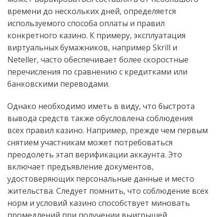
времени до нескольких дней, определяется
используемого способа оплаты и правил
конкретного казино. К примеру, эксплуатация
виртуальных бумажников, например Skrill и
Neteller, часто обеспечивает более скоростные
перечисления по сравнению с кредитками или
банковскими переводами.
Однако необходимо иметь в виду, что быстрота
вывода средств также обусловлена соблюдения
всех правил казино. Например, прежде чем первым
снятием участникам может потребоваться
преодолеть этап верификации аккаунта. Это
включает предъявление документов,
удостоверяющих персональные данные и место
жительства. Следует помнить, что соблюдение всех
норм и условий казино способствует миновать
промедлений при получении выигрышей.