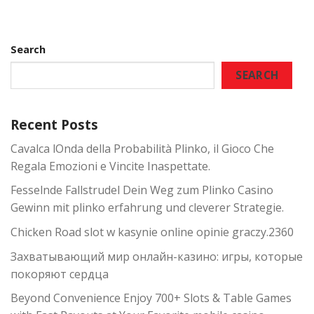
Search
SEARCH
Recent Posts
Cavalca lOnda della Probabilità Plinko, il Gioco Che
Regala Emozioni e Vincite Inaspettate.
Fesselnde Fallstrudel Dein Weg zum Plinko Casino
Gewinn mit plinko erfahrung und cleverer Strategie.
Chicken Road slot w kasynie online opinie graczy.2360
Захватывающий мир онлайн-казино: игры, которые
покоряют сердца
Beyond Convenience Enjoy 700+ Slots & Table Games