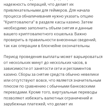
надежность операций, что делает их
привлекательными для геймеров. Для начала
процесса обналичивания нужно указать опцию
"Криптовалюта" в разделе кассы казино. Затем
необходимо заполнить объем снятия и данные
вашего криптовалютного кошелька. Важно
проверить в правильности внесенных сведений,
так как операции в блокчейне окончательны.
Период проведения выплаты может варьироваться
от нескольких минут до нескольких часов, в
зависимости от занятости сети и регламентов
казино. Сборы за снятие средств обычно невелики
или отсутствуют вовсе, что является значительным
плюсом по сравнению с обычными банковскими
переводами. Кроме того, виртуальные переводы
позволяют избежать валютных ограничений и
зарубежных платежей, что делает их