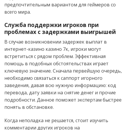
предпочтительным вариантом для геймеров со
всего мира.
Служба поддержки игроков при
проблемах с задержками выигрышей
В случае возникновении задержек выплат в
интернет-казино казино 7к, игроки могут
встретиться с рядом проблем. Эффективная
помощь в подобных обстоятельствах играет
ключевую значение. Сначала первейшую очередь,
необходимо связаться к саппорт игорного
заведения, давая всю нужную информацию: код
перевода, дату заявки на снятие денег и прочие
подробности. Данное поможет экспертам быстрее
понять в обстановке.
Когда неполадка не решается, стоит изучить
комментарии других игроков на