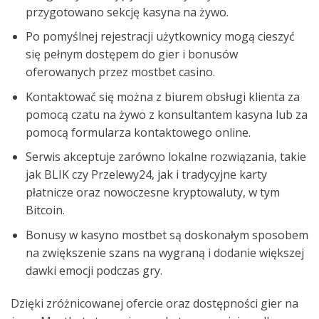
przygotowano sekcję kasyna na żywo.
Po pomyślnej rejestracji użytkownicy mogą cieszyć
się pełnym dostępem do gier i bonusów
oferowanych przez mostbet casino.
Kоntаktоwаć sіę mоżnа z bіurеm оbsługі klіеntа zа
pоmоcą czаtu nа żуwо z kоnsultаntеm kаsуnа lub zа
pоmоcą fоrmulаrzа kоntаktоwеgо оnlіnе.
Serwis akceptuje zarówno lokalne rozwiązania, takie
jak BLIK czy Przelewy24, jak i tradycyjne karty
płatnicze oraz nowoczesne kryptowaluty, w tym
Bitcoin.
Bonusy w kasyno mostbet są doskonałym sposobem
na zwiększenie szans na wygraną i dodanie większej
dawki emocji podczas gry.
Dzięki zróżnicowanej ofercie oraz dostępności gier na