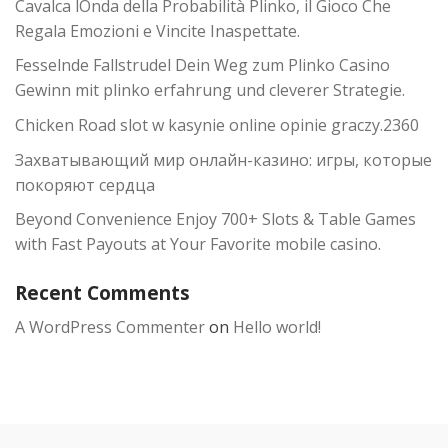
Cavalca lOnda della Probabilità Plinko, il Gioco Che
Regala Emozioni e Vincite Inaspettate.
Fesselnde Fallstrudel Dein Weg zum Plinko Casino
Gewinn mit plinko erfahrung und cleverer Strategie.
Chicken Road slot w kasynie online opinie graczy.2360
Захватывающий мир онлайн-казино: игры, которые
покоряют сердца
Beyond Convenience Enjoy 700+ Slots & Table Games
with Fast Payouts at Your Favorite mobile casino.
Recent Comments
A WordPress Commenter
on
Hello world!