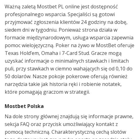
Ważną zaletą Mostbet PL online jest dostępność
profesjonalnego wsparcia. Specjaliści są gotowi
przyjmować zgłoszenia klientów 24 godziny na dobę,
siedem dni w tygodniu. Ponieważ strona działa w
formacie międzynarodowym, usługa wsparcia zapewnia
pomoc wielojęzyczną. Poker na żywo w MostBet oferuje
Texas Hold’em, Omaha i 7-Card Stud. Gracze mogą
uzyskać informacje o minimalnych stawkach i limitach
puli, przy stawkach w ciemno wahających się od 0,10 do
50 dolarów. Nasze pokoje pokerowe oferują również
narzędzia takie jak historia ręki i robienie notatek,
które pomagają graczom w strategii.
Mostbet Polska
Na dole strony głównej znajdują się informacje prawne,
sekcja FAQ oraz przycisk umożliwiający kontakt z
pomocą techniczną. Charakterystyczną cechą slotów