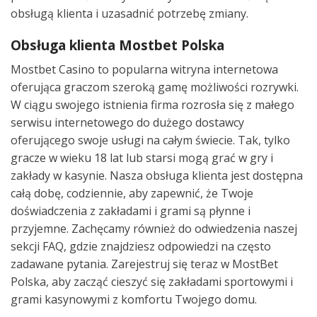
obsługą klienta i uzasadnić potrzebę zmiany.
Obsługa klienta Mostbet Polska
Mostbet Casino to popularna witryna internetowa
oferująca graczom szeroką gamę możliwości rozrywki.
W ciągu swojego istnienia firma rozrosła się z małego
serwisu internetowego do dużego dostawcy
oferującego swoje usługi na całym świecie. Tak, tylko
gracze w wieku 18 lat lub starsi mogą grać w gry i
zakłady w kasynie. Nasza obsługa klienta jest dostępna
całą dobę, codziennie, aby zapewnić, że Twoje
doświadczenia z zakładami i grami są płynne i
przyjemne. Zachęcamy również do odwiedzenia naszej
sekcji FAQ, gdzie znajdziesz odpowiedzi na często
zadawane pytania. Zarejestruj się teraz w MostBet
Polska, aby zacząć cieszyć się zakładami sportowymi i
grami kasynowymi z komfortu Twojego domu.