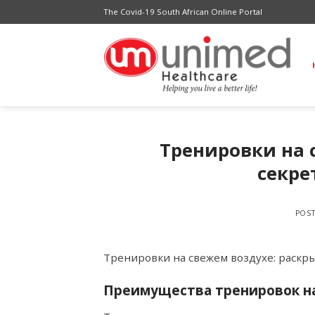
Skip
The Covid-19 South African Online Portal
to
content
Тренировки на 
секре
POS
Тренировки на свежем воздухе: раскр
Преимущества тренировок н