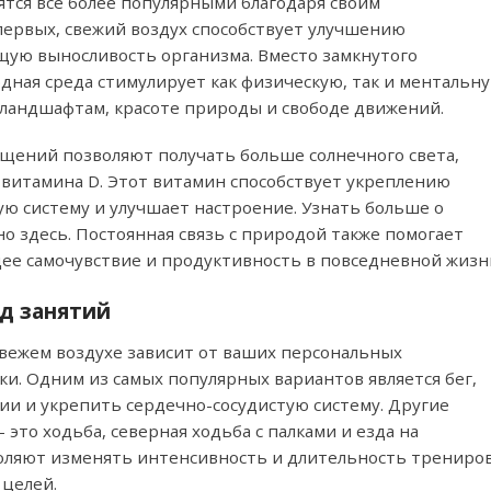
ятся все более популярными благодаря своим
ервых, свежий воздух способствует улучшению
ую выносливость организма. Вместо замкнутого
одная среда стимулирует как физическую, так и ментальн
 ландшафтам, красоте природы и свободе движений.
ещений позволяют получать больше солнечного света,
витамина D. Этот витамин способствует укреплению
ю систему и улучшает настроение. Узнать больше о
жно
здесь
. Постоянная связь с природой также помогает
щее самочувствие и продуктивность в повседневной жизн
д занятий
вежем воздухе зависит от ваших персональных
и. Одним из самых популярных вариантов является бег,
ии и укрепить сердечно-сосудистую систему. Другие
то ходьба, северная ходьба с палками и езда на
воляют изменять интенсивность и длительность трениро
 целей.