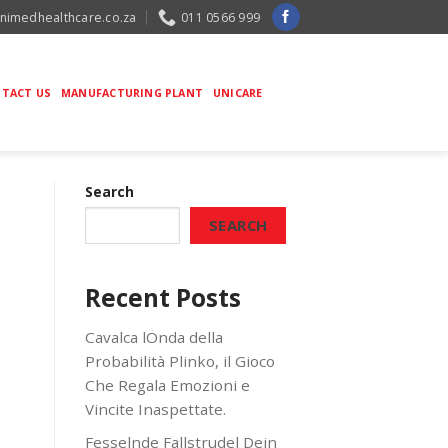
nimedhealthcare.co.za
011 0566 999
TACT US
MANUFACTURING PLANT
UNICARE
Search
SEARCH
Recent Posts
Cavalca lOnda della
Probabilità Plinko, il Gioco
Che Regala Emozioni e
Vincite Inaspettate.
Fesselnde Fallstrudel Dein