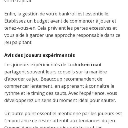
votre capital.
Enfin, la gestion de votre bankroll est essentielle.
Établissez un budget avant de commencer à jouer et
tenez-vous-en. Cela prévient les pertes excessives et
vous aide à garder une approche responsable dans ce
jeu palpitant.
Avis des joueurs expérimentés
Les joueurs expérimentés de la
chicken road
partagent souvent leurs conseils sur la manière
d’aborder ce jeu. Beaucoup recommandent de
commencer lentement, en apprenant à connaître le
rythme et le timing des sauts. Avec l’expérience, vous
développerez un sens du moment idéal pour sauter.
Un autre point essentiel mentionné par les joueurs est
l’importance de rester attentif aux tendances du jeu.
Comme dans de nombreux jeux de hasard, les