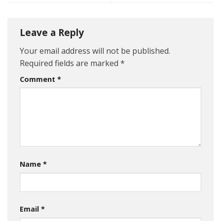
Leave a Reply
Your email address will not be published.
Required fields are marked
*
Comment
*
Name
*
Email
*