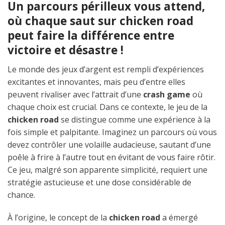
Un parcours périlleux vous attend,
où chaque saut sur chicken road
peut faire la différence entre
victoire et désastre !
Le monde des jeux d’argent est rempli d’expériences
excitantes et innovantes, mais peu d’entre elles
peuvent rivaliser avec l’attrait d’une
crash game
où
chaque choix est crucial. Dans ce contexte, le jeu de la
chicken road
se distingue comme une expérience à la
fois simple et palpitante. Imaginez un parcours où vous
devez contrôler une volaille audacieuse, sautant d’une
poêle à frire à l’autre tout en évitant de vous faire rôtir.
Ce jeu, malgré son apparente simplicité, requiert une
stratégie astucieuse et une dose considérable de
chance.
À l’origine, le concept de la
chicken road
a émergé