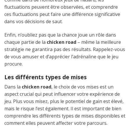
fluctuations peuvent être observées, et comprendre
ces fluctuations peut faire une différence significative
dans vos décisions de saut.
Enfin, n’oubliez pas que la chance joue un rôle dans
chaque partie de la
chicken road
– même la meilleure
stratégie ne garantira pas des résultats. Rappelez-vous
de vous amuser et d’apprécier l’adrénaline que le jeu
procure.
Les différents types de mises
Dans la
chicken road
, le choix de vos mises est un
aspect crucial qui peut influencer votre expérience de
jeu. Plus vous misez, plus le potentiel de gain est élevé,
mais le risque l’est également. Il est important de bien
comprendre les différents types de mises disponibles et
comment elles peuvent affecter votre parcours.