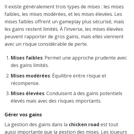
Il existe généralement trois types de mises : les mises
faibles, les mises modérées, et les mises élevées. Les
mises faibles offrent un gameplay plus sécurisé, mais
les gains restent limités. À l’inverse, les mises élevées
peuvent rapporter de gros gains, mais elles viennent
avec un risque considérable de perte.
Mises faibles
: Permet une approche prudente avec
des gains limités.
Mises modérées
: Équilibre entre risque et
récompense.
Mises élevées
: Conduisent à des gains potentiels
élevés mais avec des risques importants.
Gérer vos gains
La gestion des gains dans la
chicken road
est tout
aussi importante que la gestion des mises. Les joueurs