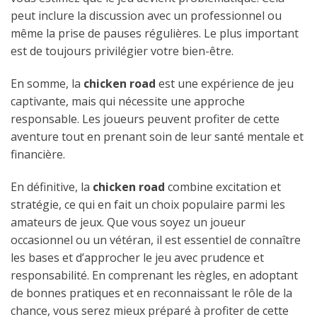
peut inclure la discussion avec un professionnel ou
même la prise de pauses régulières. Le plus important
est de toujours privilégier votre bien-être.
En somme, la
chicken road
est une expérience de jeu
captivante, mais qui nécessite une approche
responsable. Les joueurs peuvent profiter de cette
aventure tout en prenant soin de leur santé mentale et
financière.
En définitive, la
chicken road
combine excitation et
stratégie, ce qui en fait un choix populaire parmi les
amateurs de jeux. Que vous soyez un joueur
occasionnel ou un vétéran, il est essentiel de connaître
les bases et d’approcher le jeu avec prudence et
responsabilité. En comprenant les règles, en adoptant
de bonnes pratiques et en reconnaissant le rôle de la
chance, vous serez mieux préparé à profiter de cette