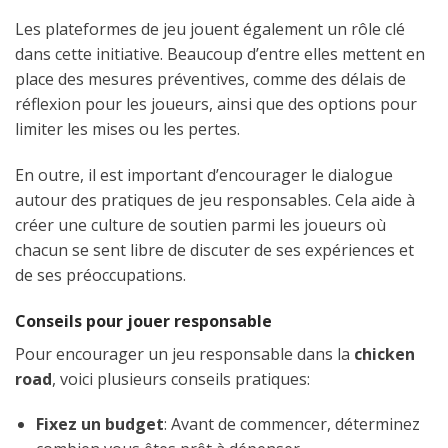
Les plateformes de jeu jouent également un rôle clé
dans cette initiative. Beaucoup d’entre elles mettent en
place des mesures préventives, comme des délais de
réflexion pour les joueurs, ainsi que des options pour
limiter les mises ou les pertes.
En outre, il est important d’encourager le dialogue
autour des pratiques de jeu responsables. Cela aide à
créer une culture de soutien parmi les joueurs où
chacun se sent libre de discuter de ses expériences et
de ses préoccupations.
Conseils pour jouer responsable
Pour encourager un jeu responsable dans la
chicken
road
, voici plusieurs conseils pratiques:
Fixez un budget
: Avant de commencer, déterminez