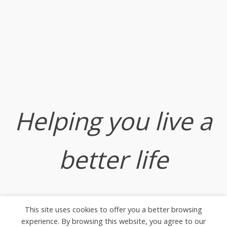
Helping you live a
better life
This site uses cookies to offer you a better browsing
experience. By browsing this website, you agree to our