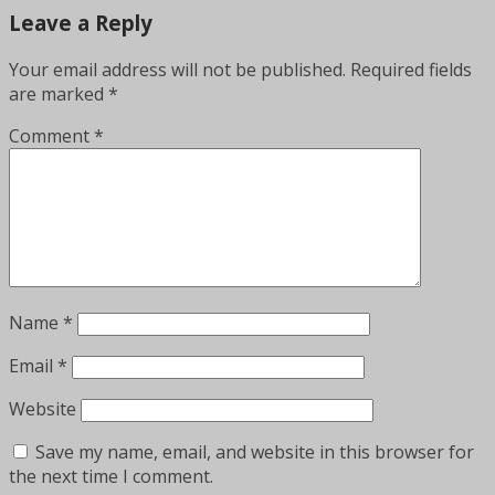
Leave a Reply
Your email address will not be published.
Required fields
are marked
*
Comment
*
Name
*
Email
*
Website
Save my name, email, and website in this browser for
the next time I comment.