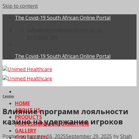
Skip to content
The Covid-19 South African Online Portal
info@unimedhealthcare.co.za
011 0566 999
The Covid-19 South African Online Portal
Casino
HOME
Влияние программ лояльности
ABOUT US
PRODUCTS
казино на удержание игроков
PROFESSIONAL INFORMATION
GALLERY
Posted on
January 16, 2025
September 29, 2025
by
Shah
CONTACT US