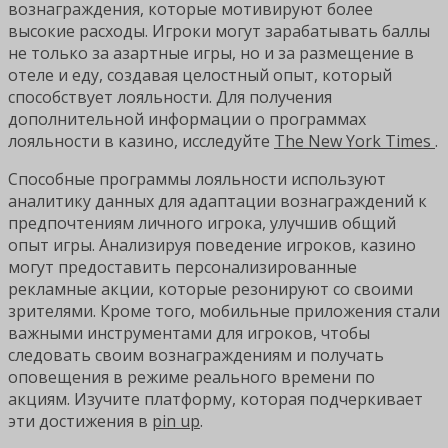
вознаграждения, которые мотивируют более
высокие расходы. Игроки могут зарабатывать баллы
не только за азартные игры, но и за размещение в
отеле и еду, создавая целостный опыт, который
способствует лояльности. Для получения
дополнительной информации о программах
лояльности в казино, исследуйте
The New York Times
.
Способные программы лояльности используют
аналитику данных для адаптации вознаграждений к
предпочтениям личного игрока, улучшив общий
опыт игры. Анализируя поведение игроков, казино
могут предоставить персонализированные
рекламные акции, которые резонируют со своими
зрителями. Кроме того, мобильные приложения стали
важными инструментами для игроков, чтобы
следовать своим вознаграждениям и получать
оповещения в режиме реального времени по
акциям. Изучите платформу, которая подчеркивает
эти достижения в
pin up
.